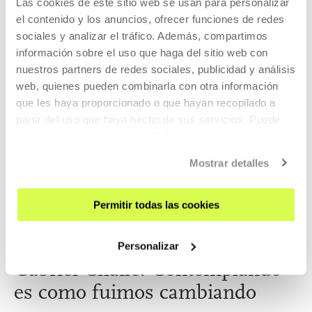
Las cookies de este sitio web se usan para personalizar
el contenido y los anuncios, ofrecer funciones de redes
ACTIVIDADES EN LAS QUE HA
sociales y analizar el tráfico. Además, compartimos
PARTICIPADO
información sobre el uso que haga del sitio web con
nuestros partners de redes sociales, publicidad y análisis
web, quienes pueden combinarla con otra información
que les haya proporcionado o que hayan recopilado a
ANTERIORES
partir del uso que haya hecho de sus servicios. Puede
obtener más información
AQUÍ
Mostrar detalles
2024
Permitir todas las cookies
Personalizar
Gabriel Chaile. Contemplando
es como fuimos cambiando