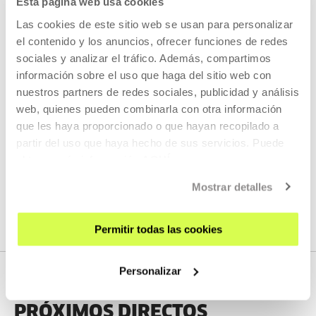
Esta página web usa cookies
Las cookies de este sitio web se usan para personalizar
el contenido y los anuncios, ofrecer funciones de redes
KOOPERATIBA
sociales y analizar el tráfico. Además, compartimos
DURACIÓN 00:06:49
información sobre el uso que haga del sitio web con
nuestros partners de redes sociales, publicidad y análisis
Entrevista a Taxio Ardanaz
web, quienes pueden combinarla con otra información
TAXIO ARDANAZ
ES
EU | ES | EN
que les haya proporcionado o que hayan recopilado a
partir del uso que haya hecho de sus servicios. Puede
VER
obtener más información
AQUÍ
Mostrar detalles
VER TODO EL CONTENIDO
Permitir todas las cookies
Personalizar
PRÓXIMOS DIRECTOS