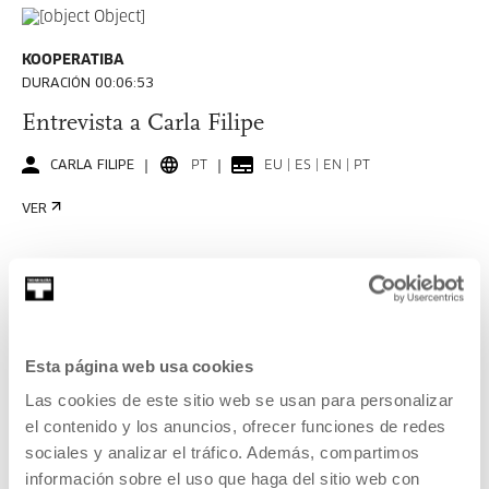
KOOPERATIBA
DURACIÓN 00:06:53
Entrevista a Carla Filipe
CARLA FILIPE
PT
EU | ES | EN | PT
VER
KOOPERATIBA
DURACIÓN 00:06:49
Esta página web usa cookies
Entrevista a Taxio Ardanaz
Las cookies de este sitio web se usan para personalizar
el contenido y los anuncios, ofrecer funciones de redes
TAXIO ARDANAZ
ES
EU | ES | EN
sociales y analizar el tráfico. Además, compartimos
VER
información sobre el uso que haga del sitio web con