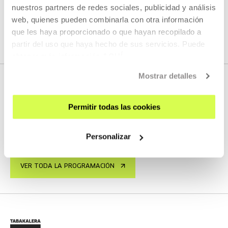
nuestros partners de redes sociales, publicidad y análisis
web, quienes pueden combinarla con otra información
que les haya proporcionado o que hayan recopilado a
VER TODO EL CONTENIDO
partir del uso que haya hecho de sus servicios. Puede
obtener más información
AQUÍ
Mostrar detalles
PRÓXIMOS DIRECTOS
Permitir todas las cookies
Personalizar
No tenemos programados nuevos streamings
VER TODA LA PROGRAMACIÓN