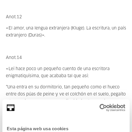
Anot.12
«El amor, una lengua extranjera (Kluge). La escritura, un país
extranjero (Duras)».
Anot.14
«Leí hace poco un pequeño cuento de una escritora
enigmatiquísima, que acababa tal que así:
“Una entra en su dormitorio, tan pequeño como el hueco
entre dos púas de peine y ve el colchón en el suelo, pegaíto
a la pared, pero agarrao a su dignidad, y luego mira esa
pared descoloría de tanto que una fuma, porque yo el
tabaco no lo fumo, me lo como, y luego se mira una misma,
ídem de ídem, tumbá sobre el colchón, pegá a la pared. Y
Esta página web usa cookies
piensa: si pasamos tanto tiempo juntas, pues habrá que