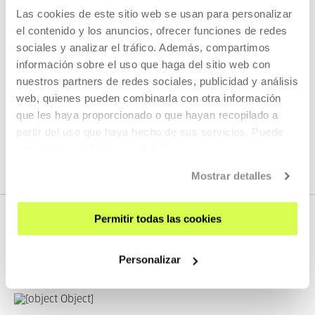
sentirse a gusto, ¿no cree? Y a un cuadro le ocurrirá lo
Las cookies de este sitio web se usan para personalizar
mismo con la escarpia, con el espiche y con el muro. Y a la
el contenido y los anuncios, ofrecer funciones de redes
silla con la mesa. Y al alféizar con la ventana. ¿No será que
sociales y analizar el tráfico. Además, compartimos
todo funciona así en verdá? Llegados a este punto, qué
información sobre el uso que haga del sitio web con
quiere que le diga, una siente... amistad”».
nuestros partners de redes sociales, publicidad y análisis
web, quienes pueden combinarla con otra información
que les haya proporcionado o que hayan recopilado a
partir del uso que haya hecho de sus servicios. Puede
Tras estas Anotaciones sobre Ensamblajes de Materia me
obtener más información
AQUÍ
digo en voz alta, varias veces:
Mostrar detalles
LA ILUSIÓN VALE POR SÍ MISMA.
Permitir todas las cookies
NOVEDADES
Personalizar