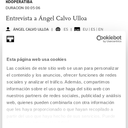
KOOPERATIBA
DURACIÓN 00:05:06
Entrevista a Ángel Calvo Ulloa
ÁNGEL CALVO ULLOA
ES
EU | ES | EN
VER
Esta página web usa cookies
Las cookies de este sitio web se usan para personalizar
KOOPERATIBA
el contenido y los anuncios, ofrecer funciones de redes
DURACIÓN 00:06:53
sociales y analizar el tráfico. Además, compartimos
Entrevista a Carla Filipe
información sobre el uso que haga del sitio web con
nuestros partners de redes sociales, publicidad y análisis
CARLA FILIPE
PT
EU | ES | EN | PT
web, quienes pueden combinarla con otra información
que les haya proporcionado o que hayan recopilado a
VER
partir del uso que haya hecho de sus servicios. Puede
obtener más información
AQUÍ