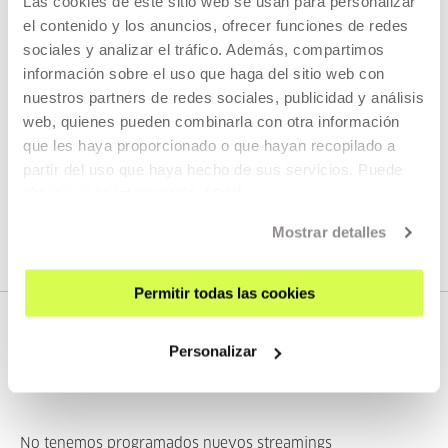
Las cookies de este sitio web se usan para personalizar
KOOPERATIBA
el contenido y los anuncios, ofrecer funciones de redes
DURACIÓN 00:06:49
sociales y analizar el tráfico. Además, compartimos
Entrevista a Taxio Ardanaz
información sobre el uso que haga del sitio web con
nuestros partners de redes sociales, publicidad y análisis
TAXIO ARDANAZ
ES
EU | ES | EN
web, quienes pueden combinarla con otra información
que les haya proporcionado o que hayan recopilado a
VER
partir del uso que haya hecho de sus servicios. Puede
obtener más información
AQUÍ
VER TODO EL CONTENIDO
Mostrar detalles
Permitir todas las cookies
Personalizar
PRÓXIMOS DIRECTOS
No tenemos programados nuevos streamings