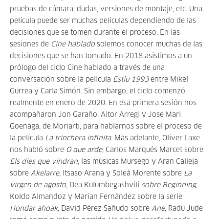
pruebas de cámara, dudas, versiones de montaje, etc. Una
película puede ser muchas películas dependiendo de las
decisiones que se tomen durante el proceso.
En las
sesiones de
Cine hablado
solemos conocer muchas de las
decisiones que se han tomado. En 2018 asistimos a un
prólogo del ciclo Cine hablado a través de una
conversación sobre la película
Estiu 1993
entre Mikel
Gurrea y Carla Simón. Sin embargo, el ciclo comenzó
realmente en enero de 2020. En esa primera sesión nos
acompañaron Jon Garaño, Aitor Arregi y Jose Mari
Goenaga, de Moriarti, para hablarnos sobre el proceso de
la película
La trinchera infinita.
Más adelante, Oliver Laxe
nos habló sobre
O que arde
, Carlos Marqués Marcet sobre
Els dies que vindran,
las músicas Mursego y Aran Calleja
sobre
Akelarre,
Itsaso Arana y Soleá Morente sobre
La
virgen de agosto,
Dea Kulumbegashvili
sobre
Beginning,
Koldo Almandoz y Marian Fernández
sobre la serie
Hondar ahoak,
David Pérez Sañudo
sobre
Ane,
Radu Jude