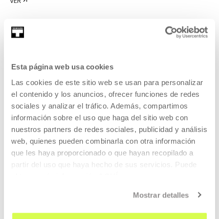
VER
KOOPERATIBA
DURACIÓN 00:06:53
Esta página web usa cookies
Entrevista a Carla Filipe
Las cookies de este sitio web se usan para personalizar
el contenido y los anuncios, ofrecer funciones de redes
CARLA FILIPE
PT
EU | ES | EN | PT
sociales y analizar el tráfico. Además, compartimos
información sobre el uso que haga del sitio web con
VER
nuestros partners de redes sociales, publicidad y análisis
web, quienes pueden combinarla con otra información
que les haya proporcionado o que hayan recopilado a
partir del uso que haya hecho de sus servicios. Puede
KOOPERATIBA
obtener más información
AQUÍ
DURACIÓN 00:06:49
Mostrar detalles
Entrevista a Taxio Ardanaz
TAXIO ARDANAZ
ES
EU | ES | EN