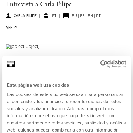
Entrevista a Carla Filipe
CARLA FILIPE
PT
EU | ES | EN | PT
VER
KOOPERATIBA
DURACIÓN 00:06:49
Entrevista a Taxio Ardanaz
Esta página web usa cookies
TAXIO ARDANAZ
ES
EU | ES | EN
Las cookies de este sitio web se usan para personalizar
VER
el contenido y los anuncios, ofrecer funciones de redes
sociales y analizar el tráfico. Además, compartimos
información sobre el uso que haga del sitio web con
nuestros partners de redes sociales, publicidad y análisis
VER TODO EL CONTENIDO
web, quienes pueden combinarla con otra información