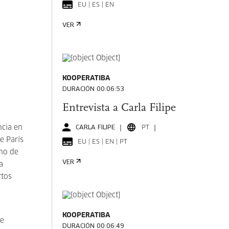
EU | ES | EN
VER
KOOPERATIBA
DURACIÓN 00:06:53
Entrevista a Carla Filipe
ncia en
CARLA FILIPE
PT
e París
EU | ES | EN | PT
ino de
VER
a
rtos
KOOPERATIBA
ie
DURACIÓN 00:06:49