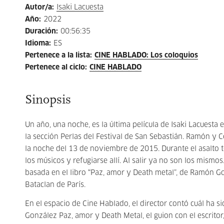
Autor/a
:
Isaki Lacuesta
Año
:
2022
Duración
:
00:56:35
Idioma
:
ES
Pertenece a la lista
:
CINE HABLADO: Los coloquios
Pertenece al ciclo
:
CINE HABLADO
Sinopsis
Un año, una noche, es la última película de Isaki Lacuesta 
la sección Perlas del Festival de San Sebastián. Ramón y C
la noche del 13 de noviembre de 2015. Durante el asalto t
los músicos y refugiarse allí. Al salir ya no son los mismo
basada en el libro “Paz, amor y Death metal”, de Ramón Gon
Bataclan de París.
En el espacio de Cine Hablado, el director contó cuál ha si
González Paz, amor y Death Metal, el guion con el escritor