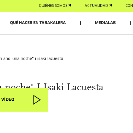
QUIÉNES SOMOS
ACTUALIDAD
CON
QUÉ HACER EN TABAKALERA
MEDIALAB
un año, una noche" i isaki lacuesta
 noche" I Isaki Lacuesta
 VÍDEO