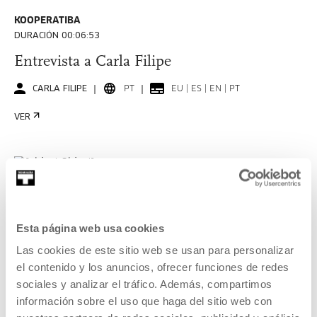
KOOPERATIBA
DURACIÓN 00:06:53
Entrevista a Carla Filipe
CARLA FILIPE
PT
EU | ES | EN | PT
VER
KOOPERATIBA
DURACIÓN 00:06:49
Esta página web usa cookies
Entrevista a Taxio Ardanaz
Las cookies de este sitio web se usan para personalizar
TAXIO ARDANAZ
ES
EU | ES | EN
el contenido y los anuncios, ofrecer funciones de redes
sociales y analizar el tráfico. Además, compartimos
VER
información sobre el uso que haga del sitio web con