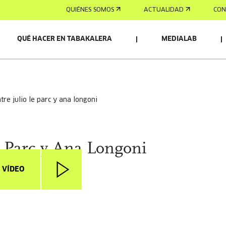
QUIÉNES SOMOS
ACTUALIDAD
CON
QUÉ HACER EN TABAKALERA
MEDIALAB
tre julio le parc y ana longoni
e Parc y Ana Longoni
 VÍDEO