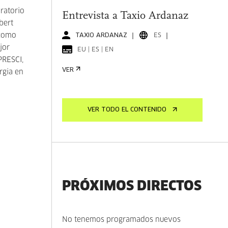
oratorio
Entrevista a Taxio Ardanaz
bert
 como
TAXIO ARDANAZ
ES
jor
EU | ES | EN
PRESCI,
VER
rgia en
VER TODO EL CONTENIDO
PRÓXIMOS DIRECTOS
No tenemos programados nuevos