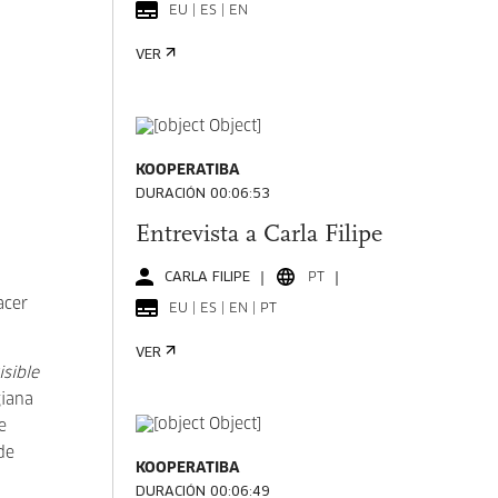
EU | ES | EN
VER
KOOPERATIBA
DURACIÓN 00:06:53
Entrevista a Carla Filipe
CARLA FILIPE
PT
acer
EU | ES | EN | PT
VER
isible
giana
se
de
KOOPERATIBA
DURACIÓN 00:06:49