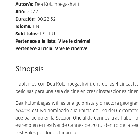
Autor/a
:
Dea Kulumbegashvili
Año
:
2022
Duración
:
00:22:52
Idioma
:
EN
Subtítulos
:
ES | EU
Pertenece a la lista
:
Vive le cinéma!
Pertenece al ciclo
:
Vive le cinéma!
Sinopsis
Hablamos con Dea Kulumbegashvili, una de las 4 cineasta
películas para una sala de cine en crear instalaciones cin
Dea Kulumbegashvili es una guionista y directora georgian
Spaces
, estuvo nominado a la Palma de Oro del Cortometra
que participó en la Sección Oficial de Cannes, tras haber 
estrenó en el Festival de Cannes de 2016, dentro de la se
festivales por todo el mundo.