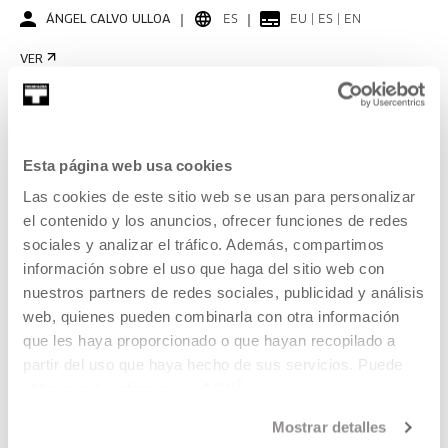
ÁNGEL CALVO ULLOA
ES
EU | ES | EN
VER
Esta página web usa cookies
KOOPERATIBA
DURACIÓN 00:06:53
Las cookies de este sitio web se usan para personalizar
Entrevista a Carla Filipe
el contenido y los anuncios, ofrecer funciones de redes
sociales y analizar el tráfico. Además, compartimos
CARLA FILIPE
PT
EU | ES | EN | PT
información sobre el uso que haga del sitio web con
nuestros partners de redes sociales, publicidad y análisis
VER
web, quienes pueden combinarla con otra información
que les haya proporcionado o que hayan recopilado a
partir del uso que haya hecho de sus servicios. Puede
obtener más información
AQUÍ
KOOPERATIBA
Mostrar detalles
DURACIÓN 00:06:49