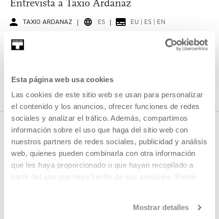
Entrevista a Taxio Ardanaz
TAXIO ARDANAZ
ES
EU | ES | EN
VER
Esta página web usa cookies
VER TODO EL CONTENIDO
Las cookies de este sitio web se usan para personalizar
el contenido y los anuncios, ofrecer funciones de redes
sociales y analizar el tráfico. Además, compartimos
información sobre el uso que haga del sitio web con
nuestros partners de redes sociales, publicidad y análisis
PRÓXIMOS DIRECTOS
web, quienes pueden combinarla con otra información
que les haya proporcionado o que hayan recopilado a
partir del uso que haya hecho de sus servicios. Puede
No tenemos programados nuevos streamings
obtener más información
AQUÍ
Mostrar detalles
VER TODA LA PROGRAMACIÓN