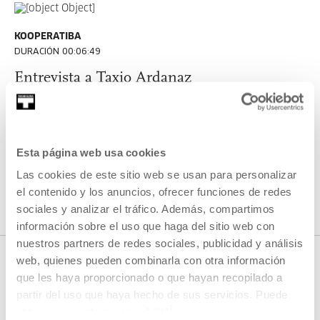
KOOPERATIBA
DURACIÓN 00:06:49
Entrevista a Taxio Ardanaz
TAXIO ARDANAZ
ES
EU | ES | EN
VER
Esta página web usa cookies
Las cookies de este sitio web se usan para personalizar
el contenido y los anuncios, ofrecer funciones de redes
VER TODO EL CONTENIDO
sociales y analizar el tráfico. Además, compartimos
información sobre el uso que haga del sitio web con
nuestros partners de redes sociales, publicidad y análisis
web, quienes pueden combinarla con otra información
que les haya proporcionado o que hayan recopilado a
PRÓXIMOS DIRECTOS
partir del uso que haya hecho de sus servicios. Puede
obtener más información
AQUÍ