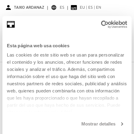
TAXIO ARDANAZ
ES
EU | ES | EN
VER
VER TODO EL CONTENIDO
Esta página web usa cookies
Las cookies de este sitio web se usan para personalizar
el contenido y los anuncios, ofrecer funciones de redes
sociales y analizar el tráfico. Además, compartimos
información sobre el uso que haga del sitio web con
nuestros partners de redes sociales, publicidad y análisis
PRÓXIMOS DIRECTOS
web, quienes pueden combinarla con otra información
que les haya proporcionado o que hayan recopilado a
partir del uso que haya hecho de sus servicios. Puede
No tenemos programados nuevos streamings
obtener más información
AQUÍ
VER TODA LA PROGRAMACIÓN
Mostrar detalles