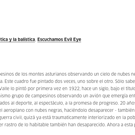
tica y la balística
Escuchamos Evil Eye
pesinos de los montes asturianos observando un cielo de nubes n
sta. Este cuadro fue pintado dos veces, uno sobre el otro. Sólo sa
Valle lo pintó por primera vez en 1922, hace un siglo, bajo el títul
l mismo grupo de campesinos observando un avión que emergía en
iados al deporte, al espectáculo, a la promesa de progreso. 20 año
 el aeroplano con nubes negras, haciéndolo desaparecer - también
 guerra civil, quizá ya está traumaticamente interiorizado en la po
er rastro de lo habitable también han desaparecido. Ahora a esta 