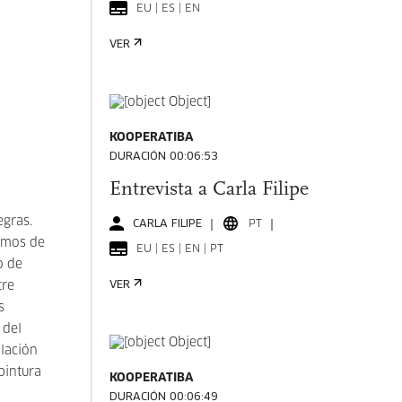
EU | ES | EN
VER
KOOPERATIBA
DURACIÓN 00:06:53
Entrevista a Carla Filipe
egras.
CARLA FILIPE
PT
bemos de
EU | ES | EN | PT
o de
tre
VER
s
 del
blación
pintura
KOOPERATIBA
DURACIÓN 00:06:49