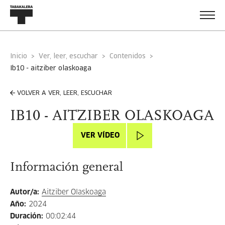
Inicio
Ver, leer, escuchar
Contenidos
ib10 - aitziber olaskoaga
VOLVER A VER, LEER, ESCUCHAR
IB10 - AITZIBER OLASKOAGA
VER VÍDEO
Información general
Autor/a
:
Aitziber Olaskoaga
Año
:
2024
Duración
:
00:02:44