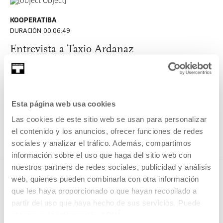
KOOPERATIBA
DURACIÓN 00:06:49
Entrevista a Taxio Ardanaz
TAXIO ARDANAZ
ES
EU | ES | EN
VER
Esta página web usa cookies
Las cookies de este sitio web se usan para personalizar
VER TODO EL CONTENIDO
el contenido y los anuncios, ofrecer funciones de redes
sociales y analizar el tráfico. Además, compartimos
información sobre el uso que haga del sitio web con
nuestros partners de redes sociales, publicidad y análisis
web, quienes pueden combinarla con otra información
que les haya proporcionado o que hayan recopilado a
PRÓXIMOS DIRECTOS
partir del uso que haya hecho de sus servicios. Puede
obtener más información
AQUÍ