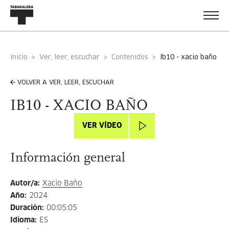
Inicio
Ver, leer, escuchar
Contenidos
ib10 - xacio baño
VOLVER A VER, LEER, ESCUCHAR
IB10 - XACIO BAÑO
VER VÍDEO
Información general
Autor/a
:
Xacio Baño
Año
:
2024
Duración
:
00:05:05
Idioma
:
ES