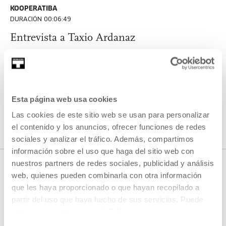
KOOPERATIBA
DURACIÓN 00:06:49
Entrevista a Taxio Ardanaz
TAXIO ARDANAZ
ES
EU | ES | EN
VER
Esta página web usa cookies
Las cookies de este sitio web se usan para personalizar
VER TODO EL CONTENIDO
el contenido y los anuncios, ofrecer funciones de redes
sociales y analizar el tráfico. Además, compartimos
información sobre el uso que haga del sitio web con
nuestros partners de redes sociales, publicidad y análisis
web, quienes pueden combinarla con otra información
que les haya proporcionado o que hayan recopilado a
PRÓXIMOS DIRECTOS
partir del uso que haya hecho de sus servicios. Puede
obtener más información
AQUÍ