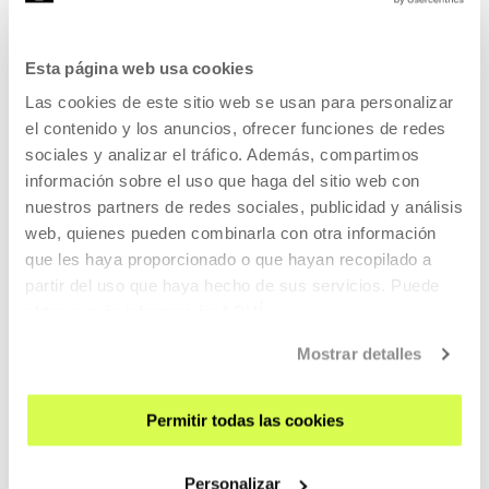
Entrevista a Carla Filipe
CARLA FILIPE
PT
EU | ES | EN | PT
Esta página web usa cookies
Las cookies de este sitio web se usan para personalizar
VER
el contenido y los anuncios, ofrecer funciones de redes
sociales y analizar el tráfico. Además, compartimos
información sobre el uso que haga del sitio web con
nuestros partners de redes sociales, publicidad y análisis
KOOPERATIBA
web, quienes pueden combinarla con otra información
DURACIÓN 00:06:49
que les haya proporcionado o que hayan recopilado a
Entrevista a Taxio Ardanaz
partir del uso que haya hecho de sus servicios. Puede
obtener más información
AQUÍ
TAXIO ARDANAZ
ES
EU | ES | EN
Mostrar detalles
VER
Permitir todas las cookies
VER TODO EL CONTENIDO
Personalizar