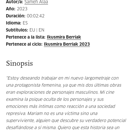
Autor/a
:
Sameh Alaa
Año
:
2023
Duración
:
00:02:42
Idioma
:
ES
Subtítulos
:
EU | EN
Pertenece a la lista
:
Ikusmira Berriak
Pertenece al ciclo
:
Ikusmira Berriak 2023
Sinopsis
"Estoy deseando trabajar en mi nuevo largometraje con
una protagonista femenina, ya que mis dos últimas obras
eran exploraciones de personajes masculinos. Mi cine
examina la psique oculta de los personajes y sus
emociones más íntimas como reacción a una sociedad
represiva. Mariam no es una víctima sino una
superviviente, alguien que descubre su verdadero potencial
desafiándose a sí misma. Quiero que esta historia sea un