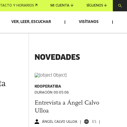
TACTO Y HORARIOS
MI CUENTA
SÍGUENOS
VER, LEER, ESCUCHAR
VISÍTANOS
NOVEDADES
ta
KOOPERATIBA
DURACIÓN 00:05:06
Entrevista a Ángel Calvo
Ulloa
ÁNGEL CALVO ULLOA
ES