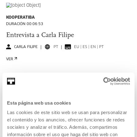
KOOPERATIBA
DURACIÓN 00:06:53
Entrevista a Carla Filipe
CARLA FILIPE
PT
EU | ES | EN | PT
VER
KOOPERATIBA
DURACIÓN 00:06:49
Esta página web usa cookies
Entrevista a Taxio Ardanaz
Las cookies de este sitio web se usan para personalizar
el contenido y los anuncios, ofrecer funciones de redes
TAXIO ARDANAZ
ES
EU | ES | EN
sociales y analizar el tráfico. Además, compartimos
VER
información sobre el uso que haga del sitio web con