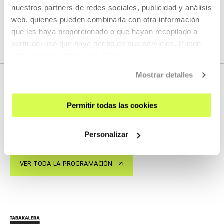
nuestros partners de redes sociales, publicidad y análisis
web, quienes pueden combinarla con otra información
que les haya proporcionado o que hayan recopilado a
VER TODO EL CONTENIDO
partir del uso que haya hecho de sus servicios. Puede
obtener más información
AQUÍ
Mostrar detalles
PRÓXIMOS DIRECTOS
Permitir todas las cookies
Personalizar
No tenemos programados nuevos streamings
VER TODA LA PROGRAMACIÓN