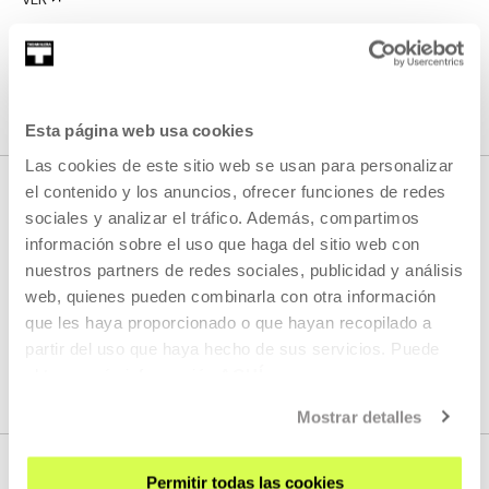
VER
VER TODO EL CONTENIDO
Esta página web usa cookies
Las cookies de este sitio web se usan para personalizar
el contenido y los anuncios, ofrecer funciones de redes
sociales y analizar el tráfico. Además, compartimos
PRÓXIMOS DIRECTOS
información sobre el uso que haga del sitio web con
nuestros partners de redes sociales, publicidad y análisis
web, quienes pueden combinarla con otra información
que les haya proporcionado o que hayan recopilado a
No tenemos programados nuevos streamings
partir del uso que haya hecho de sus servicios. Puede
obtener más información
AQUÍ
VER TODA LA PROGRAMACIÓN
Mostrar detalles
Permitir todas las cookies