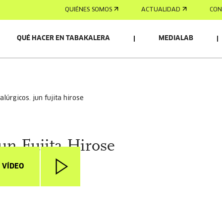
QUIÉNES SOMOS
ACTUALIDAD
CON
QUÉ HACER EN TABAKALERA
MEDIALAB
alúrgicos. jun fujita hirose
un Fujita Hirose
 VÍDEO