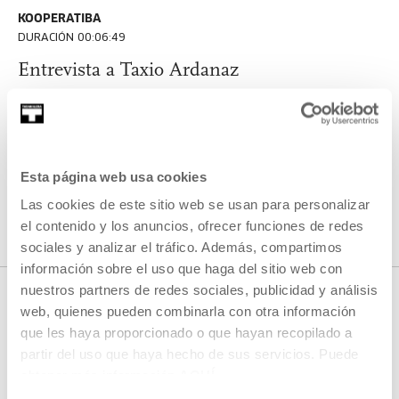
KOOPERATIBA
DURACIÓN 00:06:49
Entrevista a Taxio Ardanaz
TAXIO ARDANAZ
ES
EU | ES | EN
VER
Esta página web usa cookies
Las cookies de este sitio web se usan para personalizar
VER TODO EL CONTENIDO
el contenido y los anuncios, ofrecer funciones de redes
sociales y analizar el tráfico. Además, compartimos
información sobre el uso que haga del sitio web con
nuestros partners de redes sociales, publicidad y análisis
web, quienes pueden combinarla con otra información
que les haya proporcionado o que hayan recopilado a
PRÓXIMOS DIRECTOS
partir del uso que haya hecho de sus servicios. Puede
obtener más información
AQUÍ