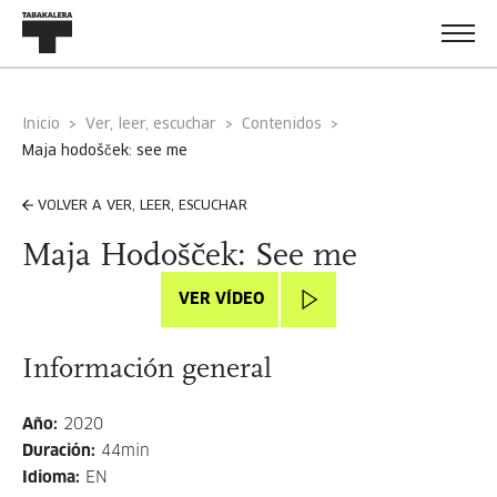
Inicio
Ver, leer, escuchar
Contenidos
maja hodošček: see me
VOLVER A VER, LEER, ESCUCHAR
Maja Hodošček: See me
VER VÍDEO
Información general
Año
:
2020
Duración
:
44min
Idioma
:
EN