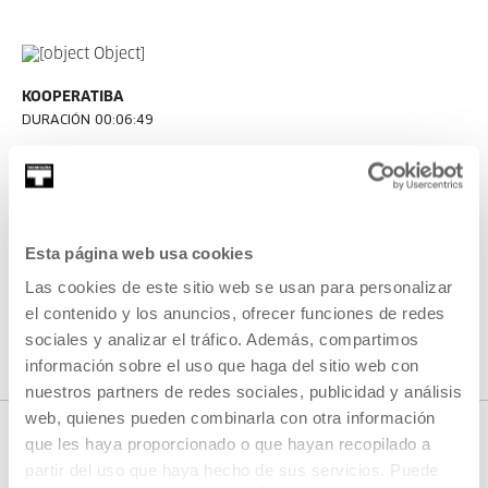
KOOPERATIBA
DURACIÓN 00:06:49
Entrevista a Taxio Ardanaz
TAXIO ARDANAZ
ES
EU | ES | EN
VER
Esta página web usa cookies
Las cookies de este sitio web se usan para personalizar
el contenido y los anuncios, ofrecer funciones de redes
VER TODO EL CONTENIDO
sociales y analizar el tráfico. Además, compartimos
información sobre el uso que haga del sitio web con
nuestros partners de redes sociales, publicidad y análisis
web, quienes pueden combinarla con otra información
que les haya proporcionado o que hayan recopilado a
partir del uso que haya hecho de sus servicios. Puede