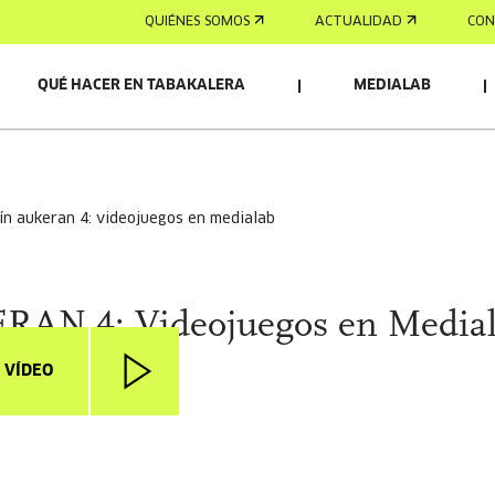
QUIÉNES SOMOS
ACTUALIDAD
CON
QUÉ HACER EN TABAKALERA
MEDIALAB
etín aukeran 4: videojuegos en medialab
RAN 4: Videojuegos en Media
 VÍDEO