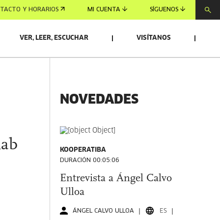
TACTO Y HORARIOS
MI CUENTA
SÍGUENOS
VER, LEER, ESCUCHAR
VISÍTANOS
NOVEDADES
lab
KOOPERATIBA
DURACIÓN 00:05:06
Entrevista a Ángel Calvo
Ulloa
ÁNGEL CALVO ULLOA
ES