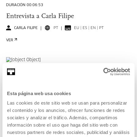
DURACIÓN 00:06:53
Entrevista a Carla Filipe
CARLA FILIPE
PT
EU | ES | EN | PT
VER
KOOPERATIBA
DURACIÓN 00:06:49
Entrevista a Taxio Ardanaz
Esta página web usa cookies
TAXIO ARDANAZ
ES
EU | ES | EN
Las cookies de este sitio web se usan para personalizar
el contenido y los anuncios, ofrecer funciones de redes
VER
sociales y analizar el tráfico. Además, compartimos
información sobre el uso que haga del sitio web con
nuestros partners de redes sociales, publicidad y análisis