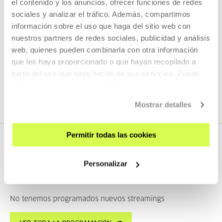
el contenido y los anuncios, ofrecer funciones de redes
Entrevista a Taxio Ardanaz
sociales y analizar el tráfico. Además, compartimos
información sobre el uso que haga del sitio web con
TAXIO ARDANAZ
ES
EU | ES | EN
nuestros partners de redes sociales, publicidad y análisis
web, quienes pueden combinarla con otra información
VER
que les haya proporcionado o que hayan recopilado a
partir del uso que haya hecho de sus servicios. Puede
obtener más información
AQUÍ
VER TODO EL CONTENIDO
Mostrar detalles
Permitir todas las cookies
PRÓXIMOS DIRECTOS
Personalizar
No tenemos programados nuevos streamings