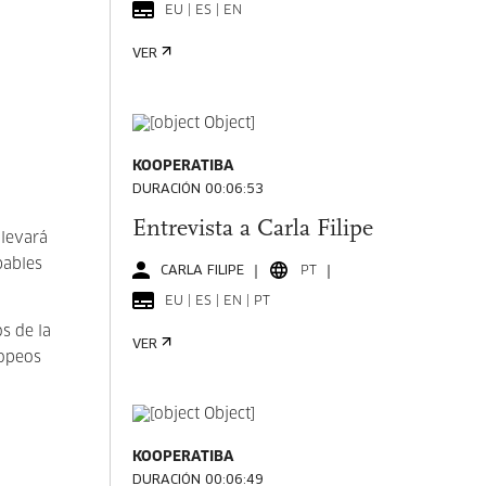
EU | ES | EN
VER
KOOPERATIBA
DURACIÓN 00:06:53
Entrevista a Carla Filipe
llevará
bables
CARLA FILIPE
PT
EU | ES | EN | PT
s de la
VER
ropeos
KOOPERATIBA
DURACIÓN 00:06:49