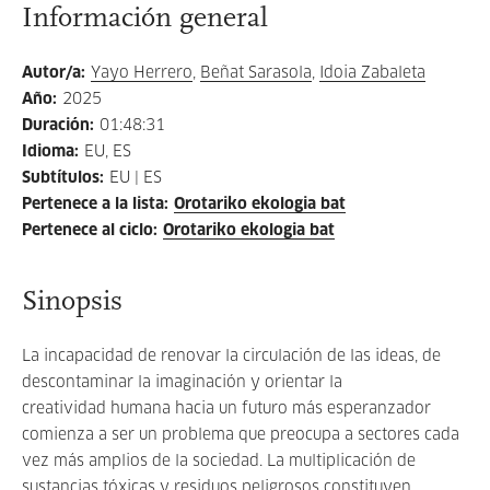
Información general
Autor/a
:
Yayo Herrero
,
Beñat Sarasola
,
Idoia Zabaleta
Año
:
2025
Duración
:
01:48:31
Idioma
:
EU, ES
Subtítulos
:
EU | ES
Pertenece a la lista
:
Orotariko ekologia bat
Pertenece al ciclo
:
Orotariko ekologia bat
Sinopsis
La incapacidad de renovar la circulación de las ideas, de
descontaminar la imaginación y orientar la
creatividad humana hacia un futuro más esperanzador
comienza a ser un problema que preocupa a sectores cada
vez más amplios de la sociedad. La multiplicación de
sustancias tóxicas y residuos peligrosos constituyen