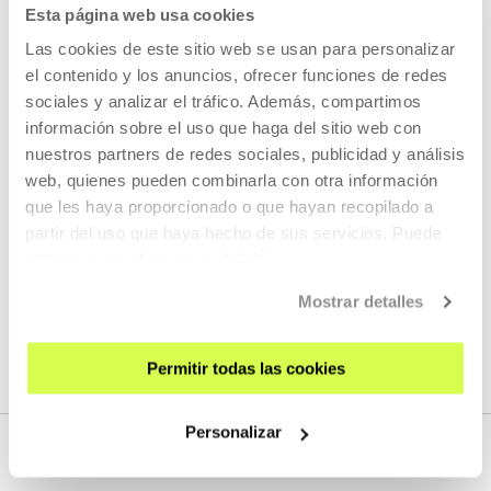
Esta página web usa cookies
Las cookies de este sitio web se usan para personalizar
el contenido y los anuncios, ofrecer funciones de redes
sociales y analizar el tráfico. Además, compartimos
KOOPERATIBA
información sobre el uso que haga del sitio web con
DURACIÓN 00:06:49
nuestros partners de redes sociales, publicidad y análisis
Entrevista a Taxio Ardanaz
web, quienes pueden combinarla con otra información
que les haya proporcionado o que hayan recopilado a
TAXIO ARDANAZ
ES
EU | ES | EN
partir del uso que haya hecho de sus servicios. Puede
obtener más información
AQUÍ
VER
Mostrar detalles
VER TODO EL CONTENIDO
Permitir todas las cookies
Personalizar