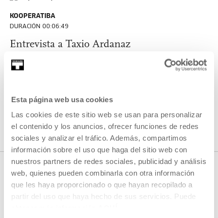
KOOPERATIBA
DURACIÓN 00:06:49
Entrevista a Taxio Ardanaz
TAXIO ARDANAZ
ES
EU | ES | EN
VER
Esta página web usa cookies
Las cookies de este sitio web se usan para personalizar
VER TODO EL CONTENIDO
el contenido y los anuncios, ofrecer funciones de redes
sociales y analizar el tráfico. Además, compartimos
información sobre el uso que haga del sitio web con
nuestros partners de redes sociales, publicidad y análisis
web, quienes pueden combinarla con otra información
que les haya proporcionado o que hayan recopilado a
PRÓXIMOS DIRECTOS
partir del uso que haya hecho de sus servicios. Puede
obtener más información
AQUÍ