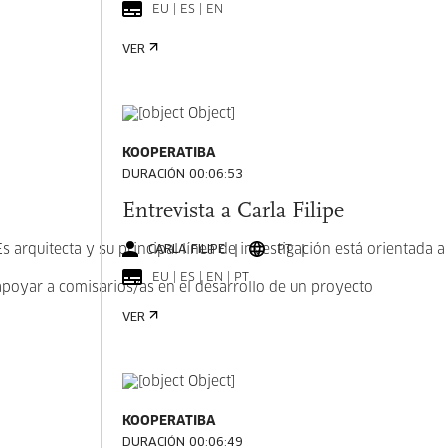
EU | ES | EN
VER
KOOPERATIBA
DURACIÓN 00:06:53
Entrevista a Carla Filipe
 arquitecta y su principal línea de investigación está orientada a 
CARLA FILIPE
PT
EU | ES | EN | PT
poyar a comisarios/as en el desarrollo de un proyecto
VER
KOOPERATIBA
DURACIÓN 00:06:49