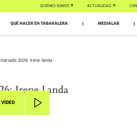
QUIÉNES SOMOS
ACTUALIDAD
CON
QUÉ HACER EN TABAKALERA
MEDIALAB
misariado 2026: irene landa
26: Irene Landa
 VÍDEO