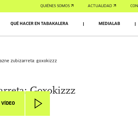
QUIÉNES SOMOS
ACTUALIDAD
CON
QUÉ HACER EN TABAKALERA
MEDIALAB
alazne zubizarreta: goxokizzz
arreta: Goxokizzz
 VÍDEO