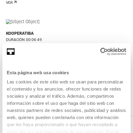
VER
KOOPERATIBA
DURACIÓN 00:06:49
Entrevista a Taxio Ardanaz
TAXIO ARDANAZ
ES
EU | ES | EN
Esta página web usa cookies
VER
Las cookies de este sitio web se usan para personalizar
el contenido y los anuncios, ofrecer funciones de redes
sociales y analizar el tráfico. Además, compartimos
VER TODO EL CONTENIDO
información sobre el uso que haga del sitio web con
nuestros partners de redes sociales, publicidad y análisis
web, quienes pueden combinarla con otra información
que les haya proporcionado o que hayan recopilado a
partir del uso que haya hecho de sus servicios. Puede