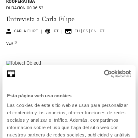
KOOPERATIBA
DURACIÓN 00:06:53
Entrevista a Carla Filipe
CARLA FILIPE
PT
EU | ES | EN | PT
VER
KOOPERATIBA
DURACIÓN 00:06:49
Entrevista a Taxio Ardanaz
Esta página web usa cookies
Las cookies de este sitio web se usan para personalizar
TAXIO ARDANAZ
ES
EU | ES | EN
el contenido y los anuncios, ofrecer funciones de redes
VER
sociales y analizar el tráfico. Además, compartimos
información sobre el uso que haga del sitio web con
nuestros partners de redes sociales, publicidad y análisis