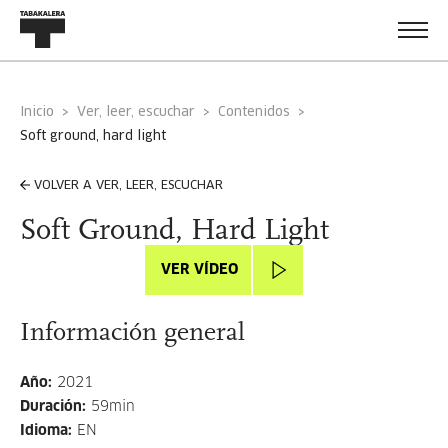
Inicio
Ver, leer, escuchar
Contenidos
soft ground, hard light
VOLVER A VER, LEER, ESCUCHAR
Soft Ground, Hard Light
VER VÍDEO
Información general
Año
:
2021
Duración
:
59min
Idioma
:
EN