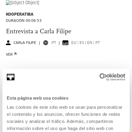
KOOPERATIBA
DURACIÓN 00:06:53
Entrevista a Carla Filipe
CARLA FILIPE
PT
EU | ES | EN | PT
VER
KOOPERATIBA
DURACIÓN 00:06:49
Esta página web usa cookies
Entrevista a Taxio Ardanaz
Las cookies de este sitio web se usan para personalizar
el contenido y los anuncios, ofrecer funciones de redes
TAXIO ARDANAZ
ES
EU | ES | EN
sociales y analizar el tráfico. Además, compartimos
VER
información sobre el uso que haga del sitio web con