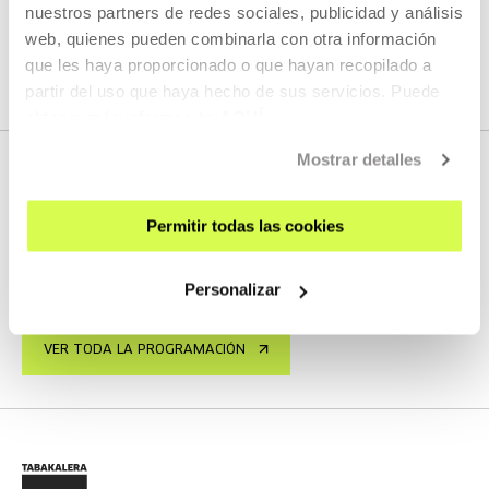
nuestros partners de redes sociales, publicidad y análisis
web, quienes pueden combinarla con otra información
VER TODO EL CONTENIDO
que les haya proporcionado o que hayan recopilado a
partir del uso que haya hecho de sus servicios. Puede
obtener más información
AQUÍ
Mostrar detalles
PRÓXIMOS DIRECTOS
Permitir todas las cookies
Personalizar
No tenemos programados nuevos streamings
VER TODA LA PROGRAMACIÓN