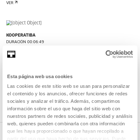
VER
KOOPERATIBA
DURACIÓN 00:06:49
Entrevista a Taxio Ardanaz
TAXIO ARDANAZ
ES
EU | ES | EN
Esta página web usa cookies
VER
Las cookies de este sitio web se usan para personalizar
el contenido y los anuncios, ofrecer funciones de redes
sociales y analizar el tráfico. Además, compartimos
VER TODO EL CONTENIDO
información sobre el uso que haga del sitio web con
nuestros partners de redes sociales, publicidad y análisis
web, quienes pueden combinarla con otra información
que les haya proporcionado o que hayan recopilado a
partir del uso que haya hecho de sus servicios. Puede