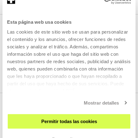
Esta página web usa cookies
Las cookies de este sitio web se usan para personalizar
PRÓXIMOS DIRECTOS
el contenido y los anuncios, ofrecer funciones de redes
sociales y analizar el tráfico. Además, compartimos
información sobre el uso que haga del sitio web con
nuestros partners de redes sociales, publicidad y análisis
No tenemos programados nuevos streamings
web, quienes pueden combinarla con otra información
que les haya proporcionado o que hayan recopilado a
VER TODA LA PROGRAMACIÓN
partir del uso que haya hecho de sus servicios. Puede
obtener más información
AQUÍ
Mostrar detalles
Permitir todas las cookies