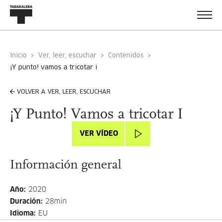
Inicio
Ver, leer, escuchar
Contenidos
¡y punto! vamos a tricotar i
VOLVER A VER, LEER, ESCUCHAR
¡Y Punto! Vamos a tricotar I
VER VÍDEO
Información general
Año
:
2020
Duración
:
28min
Idioma
:
EU