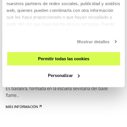
nuestros partners de redes sociales, publicidad y análisis
web, quienes pueden combinarla con otra información
que les haya proporcionado o que hayan recopilado a
Javiera de la Fuente
partir del uso que haya hecho de sus servicios. Puede
obtener más información
AQUÍ
Es bailaora, formada en la escuela sevillana del baile
flame...
Mostrar detalles
MÁS INFORMACIÓN
Invitados/as
Permitir todas las cookies
Personalizar
Javiera de la Fuente
Es bailaora, formada en la escuela sevillana del baile
flame...
MÁS INFORMACIÓN