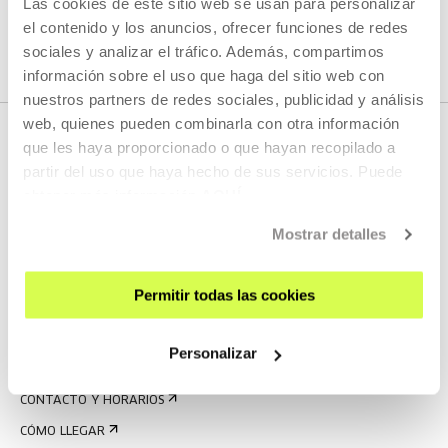
Las cookies de este sitio web se usan para personalizar
el contenido y los anuncios, ofrecer funciones de redes
sociales y analizar el tráfico. Además, compartimos
información sobre el uso que haga del sitio web con
nuestros partners de redes sociales, publicidad y análisis
web, quienes pueden combinarla con otra información
que les haya proporcionado o que hayan recopilado a
partir del uso que haya hecho de sus servicios. Puede
obtener más información
AQUÍ
Mostrar detalles
REGÍSTRATE AL BOLETÍN
Permitir todas las cookies
AGENDA
Personalizar
VISÍTANOS
CONTACTO Y HORARIOS
CÓMO LLEGAR