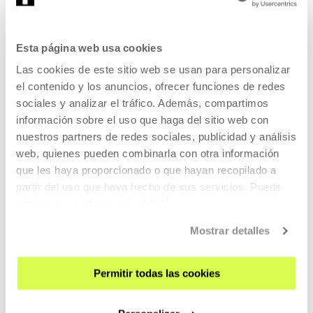
REGÍSTRATE AL BOLETÍN
Esta página web usa cookies
AGENDA
Las cookies de este sitio web se usan para personalizar
VISÍTANOS
el contenido y los anuncios, ofrecer funciones de redes
sociales y analizar el tráfico. Además, compartimos
CONTACTO Y HORARIOS
información sobre el uso que haga del sitio web con
CÓMO LLEGAR
nuestros partners de redes sociales, publicidad y análisis
VISITAS GUIADAS
web, quienes pueden combinarla con otra información
ALOJAMIENTO
que les haya proporcionado o que hayan recopilado a
partir del uso que haya hecho de sus servicios. Puede
ACCESIBILIDAD
obtener más información
AQUÍ
NORMAS
Mostrar detalles
PLANO DEL EDIFICIO
PRENSA
Permitir todas las cookies
ALQUILER DE ESPACIOS
ENVÍANOS TU PROPUESTA