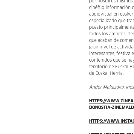
por nosotros mismos. 
cinéfilo información 
audiovisual en euskera
especializado que trab
puesto principalment
todos los ámbitos, de
que acaban de comenz
gran nivel de activida
interesantes, festivale
contenidos que se hag
territorio de Euskal H
de Euskal Herria.
Ander Makazaga, Ines
HTTPS://WWW.ZINEA
DONOSTIA-ZINEMALD
HTTPS://WWW.INSTA