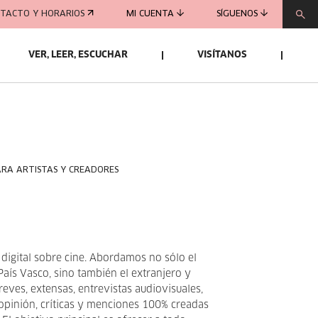
TACTO Y HORARIOS
MI CUENTA
SÍGUENOS
VER, LEER, ESCUCHAR
VISÍTANOS
ARA ARTISTAS Y CREADORES
 digital sobre cine. Abordamos no sólo el
País Vasco, sino también el extranjero y
reves, extensas, entrevistas audiovisuales,
e opinión, críticas y menciones 100% creadas