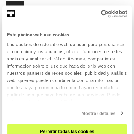
Esta página web usa cookies
SIGN UP FOR THE NEWSLETTER
Las cookies de este sitio web se usan para personalizar
UPCOMING EVENTS
el contenido y los anuncios, ofrecer funciones de redes
sociales y analizar el tráfico. Además, compartimos
VISIT US
información sobre el uso que haga del sitio web con
nuestros partners de redes sociales, publicidad y análisis
CONTACT AND OPENING TIMES
web, quienes pueden combinarla con otra información
GETTING HERE
que les haya proporcionado o que hayan recopilado a
GUIDED TOURS
partir del uso que haya hecho de sus servicios. Puede
ACCOMMODATION
obtener más información
AQUÍ
ACCESSIBILITY
Mostrar detalles
RULES
BUILDING MAP
Permitir todas las cookies