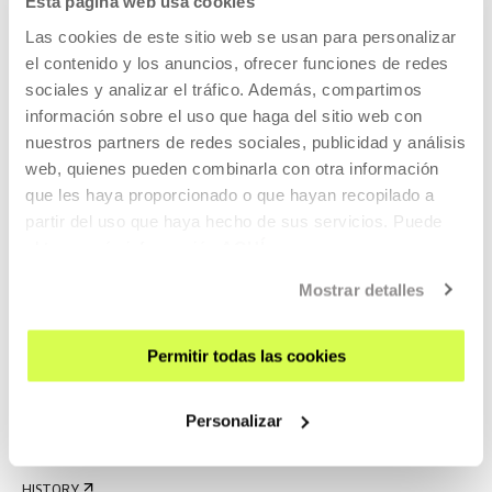
Esta página web usa cookies
CONTACT AND OPENING TIMES
Las cookies de este sitio web se usan para personalizar
GETTING HERE
el contenido y los anuncios, ofrecer funciones de redes
GUIDED TOURS
sociales y analizar el tráfico. Además, compartimos
información sobre el uso que haga del sitio web con
ACCOMMODATION
nuestros partners de redes sociales, publicidad y análisis
ACCESSIBILITY
web, quienes pueden combinarla con otra información
RULES
que les haya proporcionado o que hayan recopilado a
BUILDING MAP
partir del uso que haya hecho de sus servicios. Puede
obtener más información
AQUÍ
PRESS
Mostrar detalles
RENTAL OF SPACES
SEND US YOUR PROPOSAL
Permitir todas las cookies
ABOUT US
Personalizar
GET TO KNOW US
THE BUILDING
HISTORY