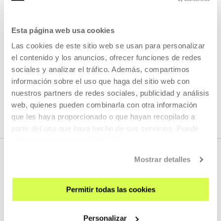
la pieza escénica Perrita China. Ha trabajado, realizando el
diseño sonoro, con la compañía de teatro de calle "La
Danaus", las coreógrafas Olga Mesa, Martine Pisani y Elena
Esta página web usa cookies
Alonso con los directores de teatro contemporáneo Tomás
Las cookies de este sitio web se usan para personalizar
Aragay, Rodrigo García, Carlos San Martín y Carlos
el contenido y los anuncios, ofrecer funciones de redes
Marquerie. Ha pertenecido a grupos musicales como
Dadajazz y Los Nadie.
sociales y analizar el tráfico. Además, compartimos
información sobre el uso que haga del sitio web con
nuestros partners de redes sociales, publicidad y análisis
web, quienes pueden combinarla con otra información
que les haya proporcionado o que hayan recopilado a
partir del uso que haya hecho de sus servicios. Puede
obtener más información
AQUÍ
Mostrar detalles
Permitir todas las cookies
Personalizar