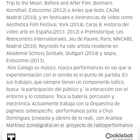
Trip to the Moon. Before and After Film, Bonniers
Konsthall, Estocolmo (2012) o Antes que todo, CA2M,
Madrid (2010), y en festivales e itinerancias de vídeo como
Aesthetica Film Festival, York (2014), Caras B. Historia del
video arte en España,(2011-­2012) o Pre­Historique, Les
Reencontres Internationales, Jeu de Paume, París; MNCARS,
Madrid (2010). Reynolds ha sido artista residente en
Akademie Schloss Solitude, Stuttgart (2014) y Iaspis,
Estocolmo (2011).
Nilo Gallego es músico, realiza performances en las que la
experimentación con el sonido es el punto de partida. En
sus trabajos, que siempre tienen un componente lúdico,
busca la participación del público y la interacción con el
entorno y lo cotidiano. Toca la batería, percusión y
electrónica. Actualmente trabaja con la Orquestina de
pigmeos (site­especific -performance) junto a Chus
Dominguez (cineasta y obrero de lo real), con Arantxa
Martinez (coreógrafa) en el proyecto de radioperformance
Emisiones Cacatúa y con Amalia Fernández (coreógrafa) en