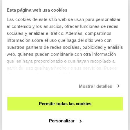
UPCOMING EVENTS
Esta página web usa cookies
VISIT US
Las cookies de este sitio web se usan para personalizar
CONTACT AND OPENING TIMES
el contenido y los anuncios, ofrecer funciones de redes
GETTING HERE
sociales y analizar el tráfico. Además, compartimos
información sobre el uso que haga del sitio web con
GUIDED TOURS
nuestros partners de redes sociales, publicidad y análisis
ACCOMMODATION
web, quienes pueden combinarla con otra información
ACCESSIBILITY
que les haya proporcionado o que hayan recopilado a
partir del uso que haya hecho de sus servicios. Puede
RULES
obtener más información
AQUÍ
BUILDING MAP
Mostrar detalles
PRESS
RENTAL OF SPACES
Permitir todas las cookies
SEND US YOUR PROPOSAL
Personalizar
ABOUT US