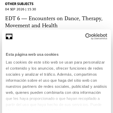
OTHER SUBJECTS
04 SEP 2026 | 15:30
EDT 6 — Encounters on Dance, Therapy,
Movement and Health
MANY LANGUAGES
The 6th EDT encounters on dance, therapy, movement and
health will take place on 4, 5 and 6 September 2026 at
Esta página web usa cookies
Tabakalera, Donostia / San Sebastián.
Las cookies de este sitio web se usan para personalizar
el contenido y los anuncios, ofrecer funciones de redes
READ MORE
sociales y analizar el tráfico. Además, compartimos
información sobre el uso que haga del sitio web con
Open Enrollments
nuestros partners de redes sociales, publicidad y análisis
web, quienes pueden combinarla con otra información
que les haya proporcionado o que hayan recopilado a
OTHER SUBJECTS
partir del uso que haya hecho de sus servicios. Puede
11 SEP 2026 | 9:30
obtener más información
AQUÍ