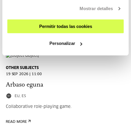
Bibliotecas, espacios para la interacción
Mostrar detalles
EU, ES
Permitir todas las cookies
READ MORE
Personalizar
Free entrance
OTHER SUBJECTS
19 SEP 2026 | 11:00
Arbaso eguna
EU, ES
Collaborative role-playing game.
READ MORE