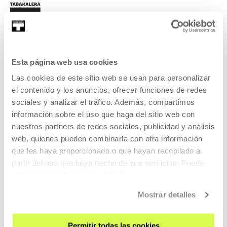
Esta página web usa cookies
SIGN UP FOR THE NEWSLETTER
Las cookies de este sitio web se usan para personalizar
el contenido y los anuncios, ofrecer funciones de redes
UPCOMING EVENTS
sociales y analizar el tráfico. Además, compartimos
VISIT US
información sobre el uso que haga del sitio web con
nuestros partners de redes sociales, publicidad y análisis
CONTACT AND OPENING TIMES
web, quienes pueden combinarla con otra información
GETTING HERE
que les haya proporcionado o que hayan recopilado a
GUIDED TOURS
partir del uso que haya hecho de sus servicios. Puede
obtener más información
AQUÍ
ACCOMMODATION
ACCESSIBILITY
Mostrar detalles
RULES
BUILDING MAP
Permitir todas las cookies