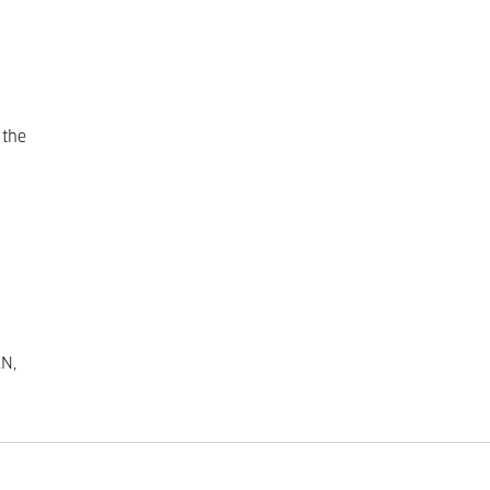
 the
N,